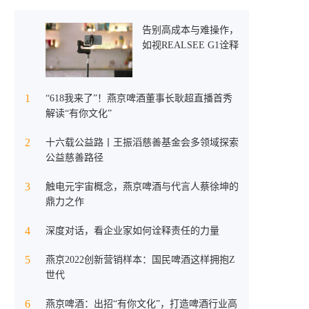
告别高成本与难操作，
如视REALSEE G1诠释
轻量化空间采集新可能
1
“618我来了”！燕京啤酒董事长耿超直播首秀
解读“有你文化”
2
十六载公益路丨王振滔慈善基金会多领域探索
公益慈善路径
3
触电元宇宙概念，燕京啤酒与代言人蔡徐坤的
鼎力之作
4
深度对话，看企业家如何诠释责任的力量
5
燕京2022创新营销样本：国民啤酒这样拥抱Z
世代
6
燕京啤酒：出招“有你文化”，打造啤酒行业高