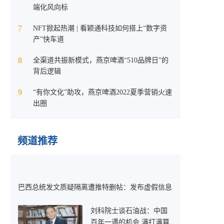
端化风向标
7
NFT掀起热潮 | 看颖通科技如何搭上“数字资
产”快车道
8
全渠道共振新模式，燕京啤酒“510品牌日”的
背后逻辑
9
“有你文化”助攻，燕京啤酒2022夏季营销火速
出圈
频道推荐
巴西总统发文质疑隔离遭推特删帖：发布虚假信息
刘科院士谈石油战：中国
百年一遇的机会 满打满算